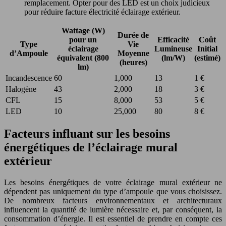
remplacement. Opter pour des LED est un choix judicieux
pour réduire facture électricité éclairage extérieur.
Wattage (W)
Durée de
pour un
Efficacité
Coût
Type
Vie
éclairage
Lumineuse
Initial
d’Ampoule
Moyenne
équivalent (800
(lm/W)
(estimé)
(heures)
lm)
Incandescence
60
1,000
13
1 €
Halogène
43
2,000
18
3 €
CFL
15
8,000
53
5 €
LED
10
25,000
80
8 €
Facteurs influant sur les besoins
énergétiques de l’éclairage mural
extérieur
Les besoins énergétiques de votre éclairage mural extérieur ne
dépendent pas uniquement du type d’ampoule que vous choisissez.
De nombreux facteurs environnementaux et architecturaux
influencent la quantité de lumière nécessaire et, par conséquent, la
consommation d’énergie. Il est essentiel de prendre en compte ces