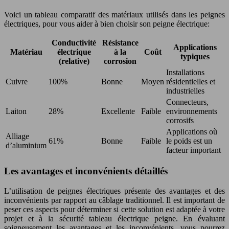
Voici un tableau comparatif des matériaux utilisés dans les peignes
électriques, pour vous aider à bien choisir son peigne électrique:
Conductivité
Résistance
Applications
Matériau
électrique
à la
Coût
typiques
(relative)
corrosion
Installations
Cuivre
100%
Bonne
Moyen
résidentielles et
industrielles
Connecteurs,
Laiton
28%
Excellente
Faible
environnements
corrosifs
Applications où
Alliage
61%
Bonne
Faible
le poids est un
d’aluminium
facteur important
Les avantages et inconvénients détaillés
L’utilisation de peignes électriques présente des avantages et des
inconvénients par rapport au câblage traditionnel. Il est important de
peser ces aspects pour déterminer si cette solution est adaptée à votre
projet et à la sécurité tableau électrique peigne. En évaluant
soigneusement les avantages et les inconvénients, vous pourrez