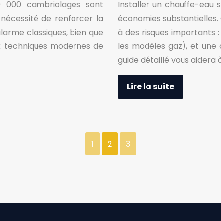
0 000 cambriolages sont
Installer un chauffe-eau
 nécessité de renforcer la
économies substantielles
alarme classiques, bien que
à des risques importants : 
aux techniques modernes de
les modèles gaz), et une
guide détaillé vous aidera 
Lire la suite
1
2
3