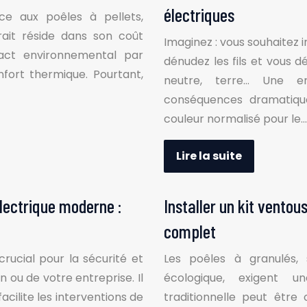
électriques
e aux poêles à pellets,
rait réside dans son coût
Imaginez : vous souhaitez i
pact environnemental par
dénudez les fils et vous d
nfort thermique. Pourtant,
neutre, terre… Une err
conséquences dramatiqu
couleur normalisé pour le…
Lire la suite
électrique moderne :
Installer un kit ventou
complet
rucial pour la sécurité et
Les poêles à granulés,
n ou de votre entreprise. Il
écologique, exigent une
acilite les interventions de
traditionnelle peut être