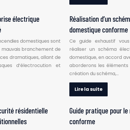
rise électrique
Réalisation d’un schéma
é
domestique conforme
incendies domestiques sont
Ce guide exhaustif vo
Un mauvais branchement de
réaliser un schéma élec
ces dramatiques, allant de
domestique, en accord ave
ques d’électrocution et
aborderons les éléments c
création du schéma,…
Lire la suite
rité résidentielle
Guide pratique pour l
itionnelles
conforme