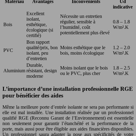
Matériau
Avantages
Inconvénients
Ud
indicative
Excellent
Nécessite un entretien
isolant,
régulier, sensible à
0.8 – 1.8
Bois
esthétique,
l’humidité, coût
W/m².K
écologique (si
potentiellement plus élevé
certifié)
Bon rapport
qualité/prix, bon
Moins esthétique que le
1.2 – 2.0
PVC
isolant, peu
bois, moins écologique
W/m².K
d’entretien
Durable,
Moins isolant que le bois
1.8 – 2.5
Aluminium
résistant, design
ou le PVC, plus cher
W/m².K
moderne
L’importance d’une installation professionnelle RGE
pour bénéficier des aides
Même la meilleure porte d’entrée isolante ne sera pas performante si
elle est mal installée. Une installation réalisée par un professionnel
qualifié RGE (Reconnu Garant de l’Environnement) est essentielle
non seulement pour garantir l’étanchéité et la performance de la
porte, mais aussi pour être éligible aux aides financières disponibles.
Un professionnel saura adapter la pose aux spécificités de votre