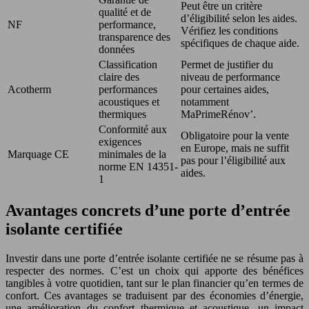
Peut être un critère
qualité et de
d’éligibilité selon les aides.
NF
performance,
Vérifiez les conditions
transparence des
spécifiques de chaque aide.
données
Classification
Permet de justifier du
claire des
niveau de performance
Acotherm
performances
pour certaines aides,
acoustiques et
notamment
thermiques
MaPrimeRénov’.
Conformité aux
Obligatoire pour la vente
exigences
en Europe, mais ne suffit
Marquage CE
minimales de la
pas pour l’éligibilité aux
norme EN 14351-
aides.
1
Avantages concrets d’une porte d’entrée
isolante certifiée
Investir dans une porte d’entrée isolante certifiée ne se résume pas à
respecter des normes. C’est un choix qui apporte des bénéfices
tangibles à votre quotidien, tant sur le plan financier qu’en termes de
confort. Ces avantages se traduisent par des économies d’énergie,
une amélioration du confort thermique et acoustique, un impact