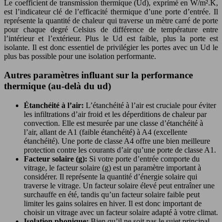
Le coefficient de transmission thermique (Ud), exprimé en W/m².K,
est l’indicateur clé de l’efficacité thermique d’une porte d’entrée. Il
représente la quantité de chaleur qui traverse un mètre carré de porte
pour chaque degré Celsius de différence de température entre
l’intérieur et l’extérieur. Plus le Ud est faible, plus la porte est
isolante. Il est donc essentiel de privilégier les portes avec un Ud le
plus bas possible pour une isolation performante.
Autres paramètres influant sur la performance
thermique (au-delà du ud)
Étanchéité à l’air:
L’étanchéité à l’air est cruciale pour éviter
les infiltrations d’air froid et les déperditions de chaleur par
convection. Elle est mesurée par une classe d’étanchéité à
l’air, allant de A1 (faible étanchéité) à A4 (excellente
étanchéité). Une porte de classe A4 offre une bien meilleure
protection contre les courants d’air qu’une porte de classe A1.
Facteur solaire (g):
Si votre porte d’entrée comporte du
vitrage, le facteur solaire (g) est un paramètre important à
considérer. Il représente la quantité d’énergie solaire qui
traverse le vitrage. Un facteur solaire élevé peut entraîner une
surchauffe en été, tandis qu’un facteur solaire faible peut
limiter les gains solaires en hiver. Il est donc important de
choisir un vitrage avec un facteur solaire adapté à votre climat.
Isolation phonique:
Bien qu’il ne soit pas le sujet principal