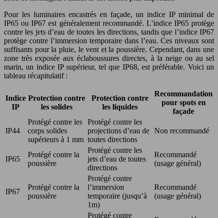
Pour les luminaires encastrés en façade, un indice IP minimal de
IP65 ou IP67 est généralement recommandé. L’indice IP65 protège
contre les jets d’eau de toutes les directions, tandis que l’indice IP67
protège contre l’immersion temporaire dans l’eau. Ces niveaux sont
suffisants pour la pluie, le vent et la poussière. Cependant, dans une
zone très exposée aux éclaboussures directes, à la neige ou au sel
marin, un indice IP supérieur, tel que IP68, est préférable. Voici un
tableau récapitulatif :
Recommandation
Indice
Protection contre
Protection contre
pour spots en
IP
les solides
les liquides
façade
Protégé contre les
Protégé contre les
IP44
corps solides
projections d’eau de
Non recommandé
supérieurs à 1 mm
toutes directions
Protégé contre les
Protégé contre la
Recommandé
IP65
jets d’eau de toutes
poussière
(usage général)
directions
Protégé contre
Protégé contre la
l’immersion
Recommandé
IP67
poussière
temporaire (jusqu’à
(usage général)
1m)
Protégé contre