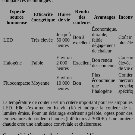
compare ces technologies :
Type de
Rendu
Efficacité
Durée
source
des
Avantages
Inconvé
énergétique
de vie
lumineuse
couleurs
Économique,
Jusqu’à
durable,
Bon à
Coût init
LED
Très élevée
50 000
faible
excellent
plus éle
heures
dégagement
de chaleur
Environ
Consom
Bon rendu
Halogène
Faible
2 000
Excellent
élevée, 
des couleurs
heures
de vie c
Plus
Contient
Environ
économique
mercure,
Fluocompacte
Moyenne
10 000
Bon
que
recyclag
heures
l’halogène
spécifiq
La température de couleur est un critère important pour les ampoules
LED. Elle s’exprime en Kelvin (K) et indique la couleur de la
lumière émise. Pour un éclairage extérieur agréable, optez pour des
températures de couleur chaudes (inférieures à 3000K). Une lumière
chaude crée une ambiance conviviale et chaleureuse.