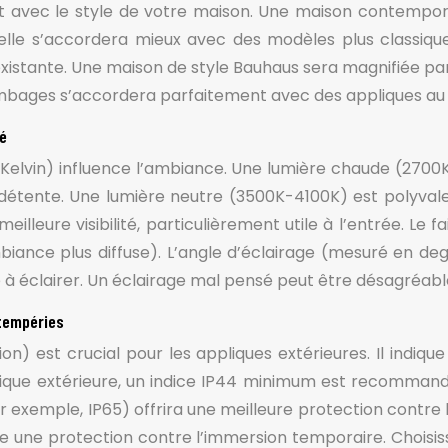
nt avec le style de votre maison. Une maison contempora
nelle s’accordera mieux avec des modèles plus classique
e existante. Une maison de style Bauhaus sera magnifiée p
mbages s’accordera parfaitement avec des appliques au st
té
Kelvin) influence l’ambiance. Une lumière chaude (270
 détente. Une lumière neutre (3500K-4100K) est polyvale
illeure visibilité, particulièrement utile à l’entrée. Le 
biance plus diffuse). L’angle d’éclairage (mesuré en de
 à éclairer. Un éclairage mal pensé peut être désagréable
ntempéries
ion) est crucial pour les appliques extérieures. Il indique
pplique extérieure, un indice IP44 minimum est recommand
r exemple, IP65) offrira une meilleure protection contre le
ue une protection contre l’immersion temporaire. Choisi