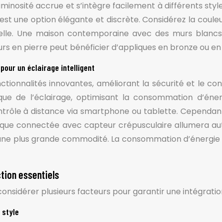
luminosité accrue et s’intègre facilement à différents st
 est une option élégante et discrète. Considérez la coul
elle. Une maison contemporaine avec des murs blancs 
rs en pierre peut bénéficier d’appliques en bronze ou en 
pour un éclairage intelligent
tionnalités innovantes, améliorant la sécurité et le co
e de l’éclairage, optimisant la consommation d’énerg
ôle à distance via smartphone ou tablette. Cependant, 
plique connectée avec capteur crépusculaire allumera a
et une plus grande commodité. La consommation d’énergie 
ction essentiels
 considérer plusieurs facteurs pour garantir une intégrat
 style