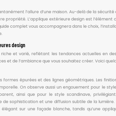
tanément l’allure d’une maison. Au-delà de la sécurité q
re propriété. L’applique extérieure design est l’élément 
ide complet vous accompagnera dans le choix, l’installat
e.
eures design
riche et varié, reflétant les tendances actuelles en de
ces et de l’ambiance que vous souhaitez créer. Voici quelq
 formes épurées et des lignes géométriques. Les finitio
emporelle. On observe aussi un engouement pour le style 
nt, ainsi que pour le style scandinave, privilégiant
 de sophistication et une diffusion subtile de la lumière
légant sur une façade blanche, tandis qu’une applique 