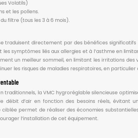
s Volatils)
ns et les pollens.
 filtre (tous les 3 à 6 mois).
n se traduisent directement par des bénéfices significati
 les symptômes liés aux allergies et à l’asthme en limita
ment un meilleur sommeil, en limitant les irritations des 
nuer les risques de maladies respiratoires, en particulier
rentable
n traditionnels, la VMC hygroréglable silencieuse optimi
le débit d’air en fonction des besoins réels, évitant u
ciblée permet de réaliser des économies substantielles 
courager l’installation de cet équipement.