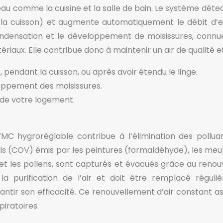
au comme la cuisine et la salle de bain. Le système déte
a cuisson) et augmente automatiquement le débit d’ext
 condensation et le développement de moisissures, con
ériaux. Elle contribue donc à maintenir un air de qualité 
pendant la cuisson, ou après avoir étendu le linge.
loppement des moisissures.
 de votre logement.
VMC hygroréglable contribue à l’élimination des pollua
ls (COV) émis par les peintures (formaldéhyde), les meub
 et les pollens, sont capturés et évacués grâce au renouvel
 la purification de l’air et doit être remplacé régul
tir son efficacité. Ce renouvellement d’air constant as
piratoires.