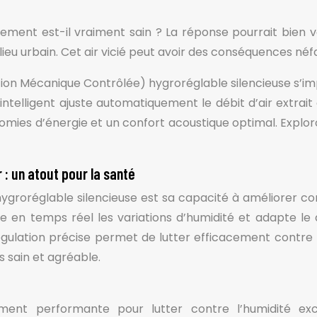
ement est-il vraiment sain ? La réponse pourrait bien vo
lieu urbain. Cet air vicié peut avoir des conséquences néf
ation Mécanique Contrôlée) hygroréglable silencieuse s
elligent ajuste automatiquement le débit d’air extrait
économies d’énergie et un confort acoustique optimal. Exp
r : un atout pour la santé
groréglable silencieuse est sa capacité à améliorer cons
e en temps réel les variations d’humidité et adapte le
gulation précise permet de lutter efficacement contre l’
s sain et agréable.
ement performante pour lutter contre l’humidité ex