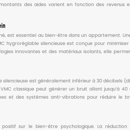
 les montants des aides varient en fonction des revenus
ein
imé, est essentiel au bien-être dans un appartement. 
 VMC hygroréglable silencieuse est conçue pour minimise
ogies innovantes et des matériaux isolants, elle permet d
silencieuse est généralement inférieur à 30 décibels (d
MC classique peut générer un bruit allant jusqu’à 40 dB
sées et des systèmes anti-vibrations pour réduire le
itif sur le bien-être psychologique. La réduction du