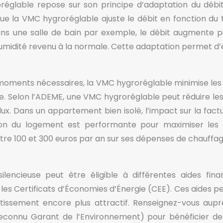
réglable repose sur son principe d’adaptation du débit
e la VMC hygroréglable ajuste le débit en fonction du 
ans une salle de bain par exemple, le débit augmente
’humidité revenu à la normale. Cette adaptation permet d’é
x moments nécessaires, la VMC hygroréglable minimise les 
. Selon l’ADEME, une VMC hygroréglable peut réduire les p
ux. Dans un appartement bien isolé, l’impact sur la factu
ation du logement est performante pour maximiser le
re 100 et 300 euros par an sur ses dépenses de chauffag
silencieuse peut être éligible à différentes aides fi
les Certificats d’Économies d’Énergie (CEE). Ces aides pe
vestissement encore plus attractif. Renseignez-vous au
Reconnu Garant de l’Environnement) pour bénéficier de c